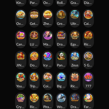
King's Sword
Party Night
Overlord & Concubine
Roll in Money
Grand Sheriff
Diamond Mogul
Over Dragon's Gate
Get Money
Zhen Long Ju Bao
Great Lion
Ultra Treasure
Caishen Coming
Candy Dynasty
LU LING QI
Many Beauties
Dragon's Treasure
Egypt Oracle
Rich Dragon
JIN HOU YE
Doggy Wealth
Icy Bar
Pandaria
Zeus
5 God Beast
You Will Win
Triple Monkey
Coin Cat
Big Diamond
Rich Lion
777
Crystal Fruits
Rich Ox
Pirate King
Wolf Legend
Dragonburst
Farm Family