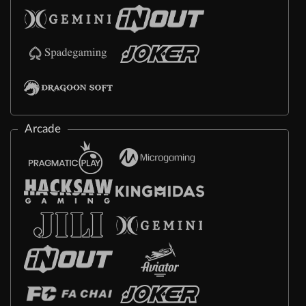
Arcade