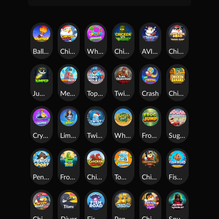
BalloniX
Chicken Road Ice
Wheel
Chicken vs Zombies
AVIA FLY 2
Chicken Road Bonus
Jumper
MegaBlock
Topo Mole
Twist San Quentin
Crash
Chicken Banana
Cryptos
Limbo
Twist X-mas
Wheel Out
Frog Jump
SugarDaddy
Pengu Sport
Frog Road
Chicken Shoot
Tower
Chicken Road Gold
Fish Road