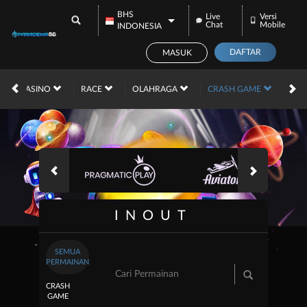
BHS
Live
Versi
Chat
Mobile
INDONESIA
DAFTAR
MASUK
LIVE CASINO
RACE
OLAHRAGA
CRASH GAME
AR
INOUT
SEMUA
PERMAINAN
CRASH
GAME