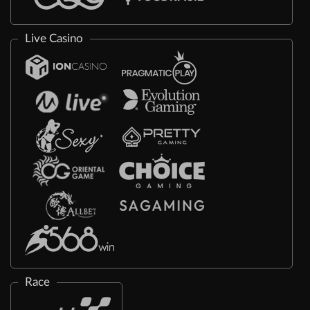
Live Casino
Race