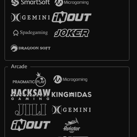
Arcade