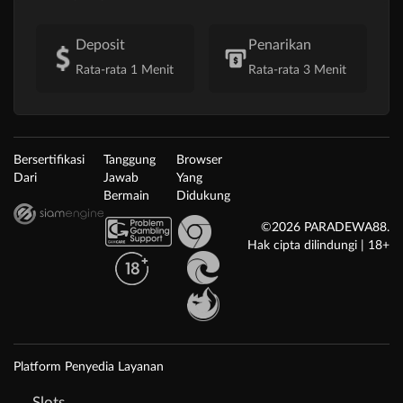
Deposit
Penarikan
Rata-rata 1 Menit
Rata-rata 3 Menit
Bersertifikasi
Tanggung
Browser
Dari
Jawab
Yang
Bermain
Didukung
©2026 PARADEWA88.
Hak cipta dilindungi | 18+
Platform Penyedia Layanan
Slots