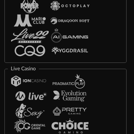
Live Casino