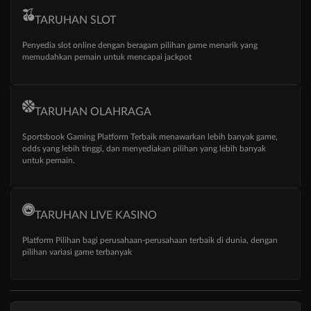
TARUHAN SLOT
Penyedia slot online dengan beragam pilihan game menarik yang
memudahkan pemain untuk mencapai jackpot
TARUHAN OLAHRAGA
Sportsbook Gaming Platform Terbaik menawarkan lebih banyak game,
odds yang lebih tinggi, dan menyediakan pilihan yang lebih banyak
untuk pemain.
TARUHAN LIVE KASINO
Platform Pilihan bagi perusahaan-perusahaan terbaik di dunia, dengan
pilihan variasi game terbanyak