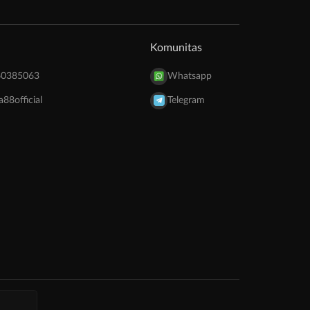
Komunitas
60385063
Whatsapp
88official
Telegram