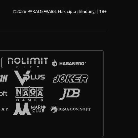
©2026 PARADEWA88. Hak cipta dilindungi | 18+