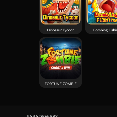
Dinosaur Tycoon
Bombing Fishi
FORTUNE ZOMBIE
PARADEWA88