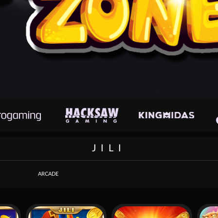
JILI
ARCADE