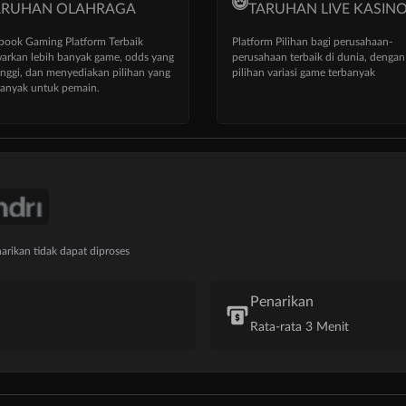
ARUHAN OLAHRAGA
TARUHAN LIVE KASIN
book Gaming Platform Terbaik
Platform Pilihan bagi perusahaan-
rkan lebih banyak game, odds yang
perusahaan terbaik di dunia, dengan
tinggi, dan menyediakan pilihan yang
pilihan variasi game terbanyak
banyak untuk pemain.
arikan tidak dapat diproses
Penarikan
Rata-rata 3 Menit