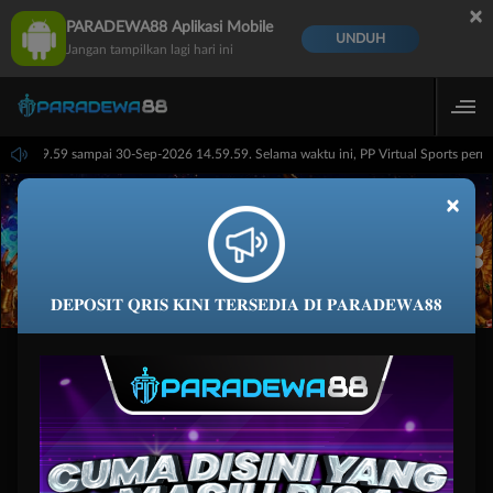
×
PARADEWA88 Aplikasi Mobile
UNDUH
Jangan tampilkan lagi hari ini
ari 14.59.59 sampai 30-Sep-2026 14.59.59. Selama waktu ini, PP Virtual Sports per
×
𝐃𝐄𝐏𝐎𝐒𝐈𝐓 𝐐𝐑𝐈𝐒 𝐊𝐈𝐍𝐈 𝐓𝐄𝐑𝐒𝐄𝐃𝐈𝐀 𝐃𝐈 𝐏𝐀𝐑𝐀𝐃𝐄𝐖𝐀𝟖𝟖
JACKPOT
PLAY